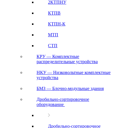
2КТПНУ
КТПВ
КТПН-К
МТП
СТП
КРУ — Комплектные
распределительные устройства
НКУ — Низковольтные комплектные
устройства
БМЗ — Блочно-модульные здания
Дробильно-сортировочное
оборудование
Дробильно-сортировочное