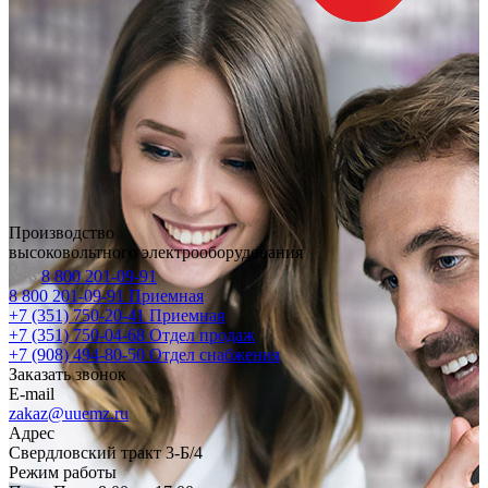
Производство
высоковольтного электрооборудования
8 800 201-09-91
8 800 201-09-91
Приемная
+7 (351) 750-20-41
Приемная
+7 (351) 750-04-68
Отдел продаж
+7 (908) 494-80-50
Отдел снабжения
Заказать звонок
E-mail
zakaz@uuemz.ru
Адрес
Свердловский тракт 3-Б/4
Режим работы