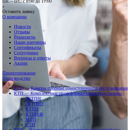
Пн. – Пт.: с 8:00 до 17:00
Оставить заявку
О компании
Новости
Отзывы
Реквизиты
Наши партнеры
Сертификаты
Сотрудники
Вопросы и ответы
Акции
Проектирование
Производство
КСО — Камеры сборные одностороннего обслуживания
КТП — Комплектные трансформаторные подстанции
2КТПН
2КТПНУ
КТПВ
КТПН-К
МТП
СТП
КРУ — Комплектные распределительные устройства