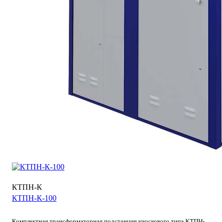
КТПН-К
КТПН-К-100
Комплектная трансформаторная подстанция киоскового типа КТПН-