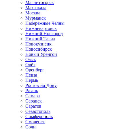
Магнитогорск
Махачкала
Москва
Мурманск
Набережные Челны
Нижневартовск
Нижний Новгород
Нижний Тагил
Новокузнецк
Новосибирск
Новый Уренгой
Омск
Орёл
Оренбург
Пенза
Пермь
Ростов-на-Дону
Рязань
Самара
Саранск
Саратов
Севастополь
Симферополь
Смоленск
Сочи