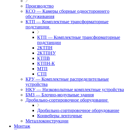
Производство
КСО — Камеры сборные одностороннего
обслуживания
КТП — Комплектные трансформаторные
подстанции
КТП — Комплектные трансформаторные
подстанции
2КТПН
2КТПНУ
КТПВ
КТПН-К
МТП
СТП
КРУ — Комплектные распределительные
устройства
НКУ — Низковольтные комплектные устройства
БМЗ — Блочно-модульные здания
Дробильно-сортировочное оборудование
Дробильно-сортировочное оборудование
Конвейеры ленточные
Металлоконструкции
Монтаж