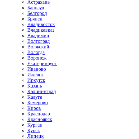
Астрахань
Барнаул
Белгород
Брянск
Владивосток
Владикавказ
Владимир
Волгоград
Волжский
Вологда
Воронеж
Екатеринбург
Иваново
Ижевск
Иркутск
Казань
Калининград
Калуга
Кемерово
Киров
Краснодар
Красноярск
Курган
Курск
Липецк